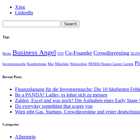
Xing
LinkedIn
Search
for:
Tags
Business Angel
Co-Founder
Crowdinvesting
Berlin
CFO
DLDW
Pi
Investorensuche
Komfortzone
Mut
München
Netzwerken
PANDA Women Career Contest
Recent Posts
Finanzplanung für die Investorensuche: Die 10 häufigsten Fehl
Be a PANDA! Ladies, es lohnt sich zu messen
Zahlen, Excel und was noch? Die Aufgaben eines Early Stage
Do everyday something that scares you
Wien gibt Gas. Startups, Crowdinvesting und erster deutschsp
Categories
Allgemein