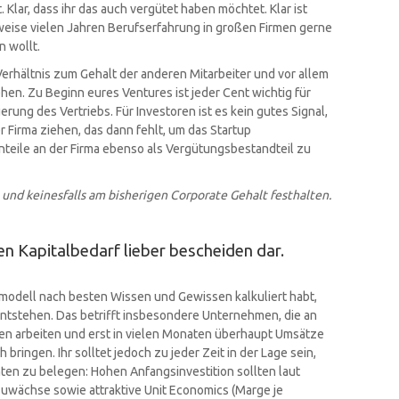
lar, dass ihr das auch vergütet haben möchtet. Klar ist
lsweise vielen Jahren Berufserfahrung in großen Firmen gerne
 wollt.
Verhältnis zum Gehalt der anderen Mitarbeiter und vor allem
tehen. Zu Beginn eures Ventures ist jeder Cent wichtig für
ung des Vertriebs. Für Investoren ist es kein gutes Signal,
r Firma ziehen, das dann fehlt, um das Startup
teile an der Firma ebenso als Vergütungsbestandteil zu
en und keinesfalls am bisherigen Corporate Gehalt festhalten.
ren Kapitalbedarf lieber bescheiden dar.
modell nach besten Wissen und Gewissen kalkuliert habt,
ntstehen. Das betrifft insbesondere Unternehmen, die an
en arbeiten und erst in vielen Monaten überhaupt Umsätze
bringen. Ihr solltet jedoch zu jeder Zeit in der Lage sein,
ten zu belegen: Hohen Anfangsinvestition sollten laut
uwächse sowie attraktive Unit Economics (Marge je