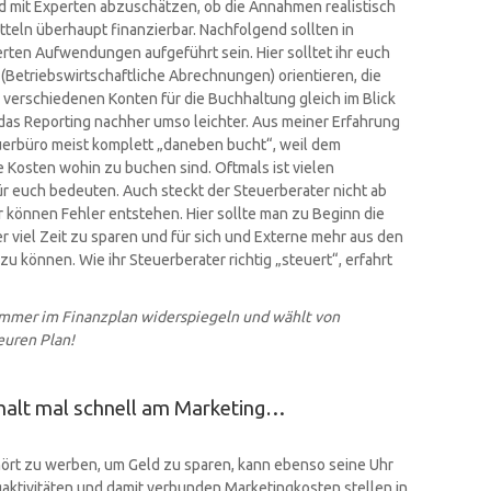
d mit Experten abzuschätzen, ob die Annahmen realistisch
tteln überhaupt finanzierbar. Nachfolgend sollten in
erten Aufwendungen aufgeführt sein. Hier solltet ihr euch
Betriebswirtschaftliche Abrechnungen) orientieren, die
e verschiedenen Konten für die Buchhaltung gleich im Blick
ür das Reporting nachher umso leichter. Aus meiner Erfahrung
euerbüro meist komplett „daneben bucht“, weil dem
e Kosten wohin zu buchen sind. Oftmals ist vielen
ür euch bedeuten. Auch steckt der Steuerberater nicht ab
r können Fehler entstehen. Hier sollte man zu Beginn die
r viel Zeit zu sparen und für sich und Externe mehr aus den
können. Wie ihr Steuerberater richtig „steuert“, erfahrt
 immer im Finanzplan widerspiegeln und wählt von
euren Plan!
 halt mal schnell am Marketing…
hört zu werben, um Geld zu sparen, kann ebenso seine Uhr
gaktivitäten und damit verbunden Marketingkosten stellen in