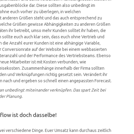
gabenblöcke dar. Diese sollten also unbedingt im
, ohne euch vorher zu überlegen, in welchen
 anderen Größen steht und das auch entsprechend zu
 welche Größen gewisse Abhängigkeiten zu anderen Größen
ten ihr betreibt, umso mehr Kunden solltet ihr haben, die
ollte euch auch klar sein, dass euch ohne Vertrieb und
die Anzahl eurer Kunden ist eine abhängige Variable,
 Conversionrate auf der Website bei einem webbasierten
iteranzahl und der Performance des Vertriebsteams. Ebenso
 neue Mitarbeiter ist mit Kosten verbunden, wie
Reisekosten. Zusammenhänge innerhalb der Firma sollten
den und Verknüpfungen richtig gesetzt sein. Verändert ihr
en nach und ergeben so schnell einen angepassten Forecast.
an unbedingt miteinander verknüpfen. Das spart Zeit bei
der Planung.
flow ist doch dasselbe!
ei verschiedene Dinge. Euer Umsatz kann durchaus zeitlich