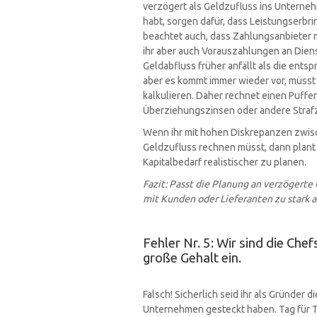
verzögert als Geldzufluss ins Unterneh
habt, sorgen dafür, dass Leistungserbr
beachtet auch, dass Zahlungsanbieter m
ihr aber auch Vorauszahlungen an Dienst
Geldabfluss früher anfällt als die ent
aber es kommt immer wieder vor, müsst
kalkulieren. Daher rechnet einen Puffe
Überziehungszinsen oder andere Straf
Wenn ihr mit hohen Diskrepanzen zwis
Geldzufluss rechnen müsst, dann plant
Kapitalbedarf realistischer zu planen.
Fazit: Passt die Planung an verzögerte
mit Kunden oder Lieferanten zu stark
Fehler Nr. 5: Wir sind die Che
große Gehalt ein.
Falsch! Sicherlich seid ihr als Gründer di
Unternehmen gesteckt haben. Tag für T