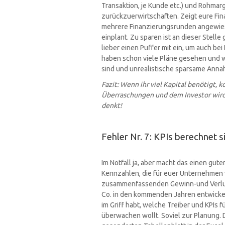
Transaktion, je Kunde etc.) und Rohmar
zurückzuerwirtschaften. Zeigt eure Fi
mehrere Finanzierungsrunden angewies
einplant. Zu sparen ist an dieser Stelle 
lieber einen Puffer mit ein, um auch b
haben schon viele Pläne gesehen und w
sind und unrealistische sparsame Anna
Fazit: Wenn ihr viel Kapital benötigt,
Überraschungen und dem Investor wird k
denkt!
Fehler Nr. 7: KPIs berechnet s
Im Notfall ja, aber macht das einen gut
Kennzahlen, die für euer Unternehmen wi
zusammenfassenden Gewinn-und Verlust
Co. in den kommenden Jahren entwickeln
im Griff habt, welche Treiber und KPIs 
überwachen wollt. Soviel zur Planung. 