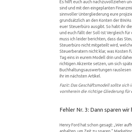
Es hilft euch auch nachzuvollziehen un
sind und mit den eingeplanten Finanzmi
sinnvoller Untergliederung eure projizi
grundsätzlich an den Konten der BWAs (
euer Steuerbüro ausgibt. So habt ihr di
und euch fällt der Soll-Ist Vergleich f
muss ich leider berichten, dass das St
Steuerbüro nicht mitgeteilt wird, welch
Steuerberatern nicht klar, was Kosten f
Tag eins in eurem Modell drin und dahe
richtigen Akzente setzen, um sich späte
Buchhaltungsauswertungen rauslesen zu 
ihr im nächsten Artikel.
Fazit: Das Geschäftsmodell sollte sich
vornherein die richtige Gliederung für 
Fehler Nr. 3: Dann sparen wir
Henry Ford hat schon gesagt: „Wer auf
anhalten, um Zeit zu sparen.“ Marketin