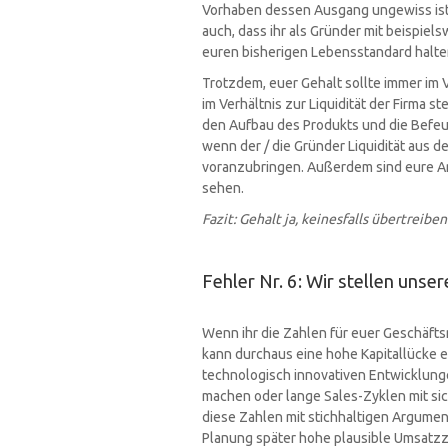
Vorhaben dessen Ausgang ungewiss ist. K
auch, dass ihr als Gründer mit beispie
euren bisherigen Lebensstandard halten
Trotzdem, euer Gehalt sollte immer im 
im Verhältnis zur Liquidität der Firma s
den Aufbau des Produkts und die Befeuer
wenn der / die Gründer Liquidität aus de
voranzubringen. Außerdem sind eure An
sehen.
Fazit: Gehalt ja, keinesfalls übertreib
Fehler Nr. 6: Wir stellen unse
Wenn ihr die Zahlen für euer Geschäfts
kann durchaus eine hohe Kapitallücke e
technologisch innovativen Entwicklung
machen oder lange Sales-Zyklen mit sich 
diese Zahlen mit stichhaltigen Argumen
Planung später hohe plausible Umsatzz