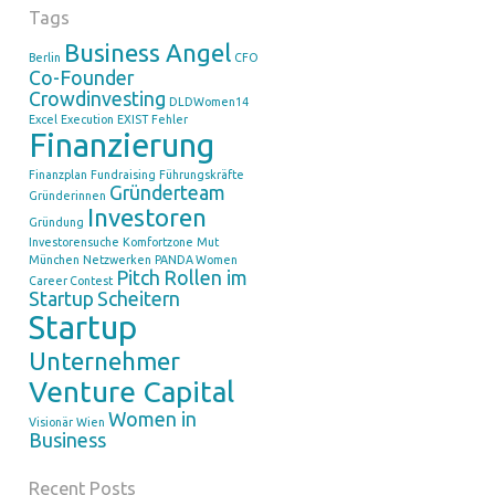
Tags
Business Angel
Berlin
CFO
Co-Founder
Crowdinvesting
DLDWomen14
Excel
Execution
EXIST
Fehler
Finanzierung
Finanzplan
Fundraising
Führungskräfte
Gründerteam
Gründerinnen
Investoren
Gründung
Investorensuche
Komfortzone
Mut
München
Netzwerken
PANDA Women
Pitch
Rollen im
Career Contest
Startup
Scheitern
Startup
Unternehmer
Venture Capital
Women in
Visionär
Wien
Business
Recent Posts