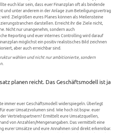
llte euch klar sein, dass euer Finanzplan oft als bindende
nt und unter anderem in der Anlage zum Beteiligungsvertrag
t wird. Zielgrößen eures Planes können als Meilensteine
zierungstranchen darstellen. Erreicht ihr die Ziele nicht,
che. Nicht nur unangenehm, sondern auch
he Reporting und euer internes Controlling wird darauf
nanzplan möglichst ein positiv realistisches Bild zeichnen
oniert, aber auch erreichbar sind.
ruktur wählen und nicht nur ambitionierte, sondern
en.
satz planen reicht. Das Geschäftsmodell ist ja
lte immer euer Geschäftsmodell widerspiegeln. Überlegt
 für euer Umsatzvolumen sind. Wie hoch ist bspw. euer
der Vertriebspartnern? Ermittelt eure Umsatzquellen,
nhand von Anzahlen/Mengenangaben. Das vermittelt eine
ung eurer Umsätze und eure Annahmen sind direkt erkennbar.