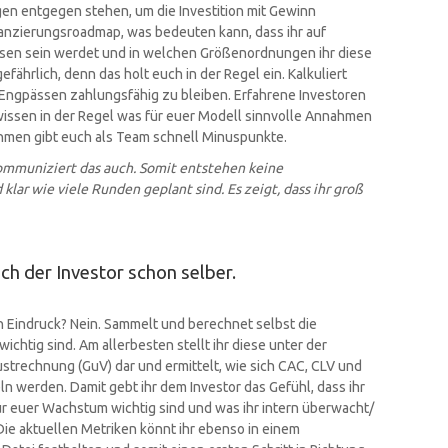
gen entgegen stehen, um die Investition mit Gewinn
nanzierungsroadmap, was bedeuten kann, dass ihr auf
en sein werdet und in welchen Größenordnungen ihr diese
gefährlich, denn das holt euch in der Regel ein. Kalkuliert
ei Engpässen zahlungsfähig zu bleiben. Erfahrene Investoren
issen in der Regel was für euer Modell sinnvolle Annahmen
hmen gibt euch als Team schnell Minuspunkte.
 kommuniziert das auch. Somit entstehen keine
lar wie viele Runden geplant sind. Es zeigt, dass ihr groß
ich der Investor schon selber.
en Eindruck? Nein. Sammelt und berechnet selbst die
chtig sind. Am allerbesten stellt ihr diese unter der
rechnung (GuV) dar und ermittelt, wie sich CAC, CLV und
 werden. Damit gebt ihr dem Investor das Gefühl, dass ihr
für euer Wachstum wichtig sind und was ihr intern überwacht/
Die aktuellen Metriken könnt ihr ebenso in einem