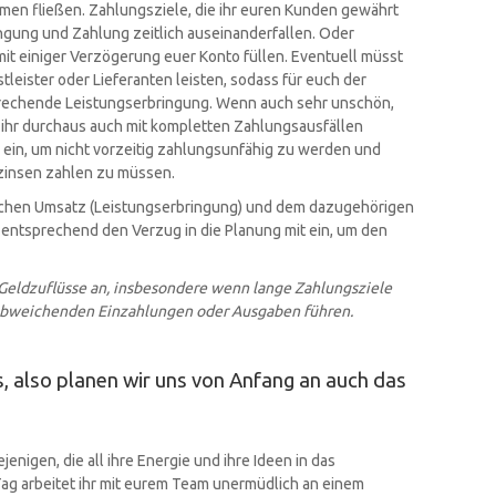
men fließen. Zahlungsziele, die ihr euren Kunden gewährt
ingung und Zahlung zeitlich auseinanderfallen. Oder
it einiger Verzögerung euer Konto füllen. Eventuell müsst
leister oder Lieferanten leisten, sodass für euch der
sprechende Leistungserbringung. Wenn auch sehr unschön,
 ihr durchaus auch mit kompletten Zahlungsausfällen
r ein, um nicht vorzeitig zahlungsunfähig zu werden und
zinsen zahlen zu müssen.
chen Umsatz (Leistungserbringung) und dem dazugehörigen
 entsprechend den Verzug in die Planung mit ein, um den
 Geldzuflüsse an, insbesondere wenn lange Zahlungsziele
 abweichenden Einzahlungen oder Ausgaben führen.
fs, also planen wir uns von Anfang an auch das
ejenigen, die all ihre Energie und ihre Ideen in das
ag arbeitet ihr mit eurem Team unermüdlich an einem