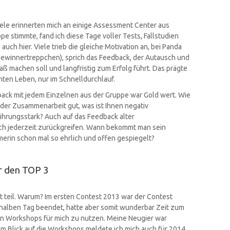
le erinnerten mich an einige Assessment Center aus
pe stimmte, fand ich diese Tage voller Tests, Fallstudien
uch hier. Viele trieb die gleiche Motivation an, bei Panda
 Gewinnertreppchen), sprich das Feedback, der Autausch und
paß machen soll und langfristig zum Erfolg führt. Das prägte
ten Leben, nur im Schnelldurchlauf.
back mit jedem Einzelnen aus der Gruppe war Gold wert. Wie
 der Zusammenarbeit gut, was ist Ihnen negativ
hrungsstark? Auch auf das Feedback alter
ich jederzeit zurückgreifen. Wann bekommt man sein
erin schon mal so ehrlich und offen gespiegelt?
r den TOP 3
 teil. Warum? Im ersten Contest 2013 war der Contest
 halben Tag beendet, hatte aber somit wunderbar Zeit zum
en Workshops für mich zu nutzen. Meine Neugier war
tem Blick auf die Workshops meldete ich mich auch für 2014