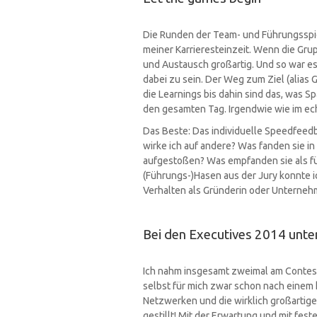
Die Runden der Team- und Führungsspie
meiner Karrieresteinzeit. Wenn die Grup
und Austausch großartig. Und so war es a
dabei zu sein. Der Weg zum Ziel (alias
die Learnings bis dahin sind das, was S
den gesamten Tag. Irgendwie wie im ech
Das Beste: Das individuelle Speedfeed
wirke ich auf andere? Was fanden sie in
aufgestoßen? Was empfanden sie als fü
(Führungs-)Hasen aus der Jury konnte 
Verhalten als Gründerin oder Unternehm
Bei den Executives 2014 unte
Ich nahm insgesamt zweimal am Contest
selbst für mich zwar schon nach einem
Netzwerken und die wirklich großartig
gestillt! Mit der Erwartung und mit fes