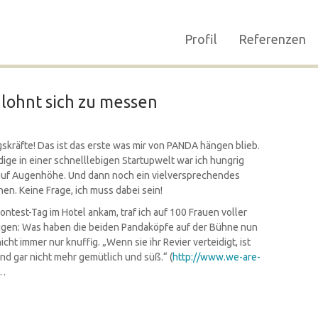
Profil
Referenzen
 lohnt sich zu messen
gskräfte! Das ist das erste was mir von PANDA hängen blieb.
ge in einer schnelllebigen Startupwelt war ich hungrig
auf Augenhöhe. Und dann noch ein vielversprechendes
en. Keine Frage, ich muss dabei sein!
ontest-Tag im Hotel ankam, traf ich auf 100 Frauen voller
ugen: Was haben die beiden Pandaköpfe auf der Bühne nun
cht immer nur knuffig. „Wenn sie ihr Revier verteidigt, ist
nd gar nicht mehr gemütlich und süß.“ (
http://www.we-are-
n…