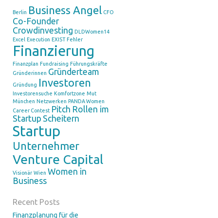
Business Angel
Berlin
CFO
Co-Founder
Crowdinvesting
DLDWomen14
Excel
Execution
EXIST
Fehler
Finanzierung
Finanzplan
Fundraising
Führungskräfte
Gründerteam
Gründerinnen
Investoren
Gründung
Investorensuche
Komfortzone
Mut
München
Netzwerken
PANDA Women
Pitch
Rollen im
Career Contest
Startup
Scheitern
Startup
Unternehmer
Venture Capital
Women in
Visionär
Wien
Business
Recent Posts
Finanzplanung für die